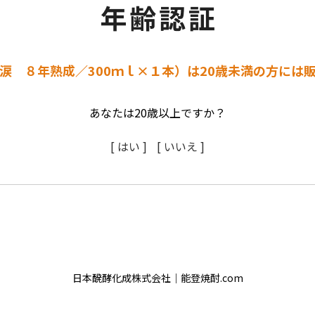
涙 ８年熟成／300ｍｌ×１本）は20歳未満の方には
あなたは20歳以上ですか？
[ はい ]
[ いいえ ]
日本醗酵化成株式会社｜能登焼酎.com